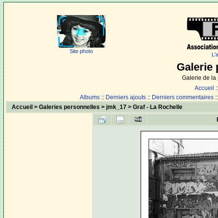
Site photo
L'
Galerie 
Galerie de l
Accueil
:
Albums
::
Derniers ajouts
::
Derniers commentaires
:
Accueil
>
Galeries personnelles
>
jmk_17
>
Graf - La Rochelle