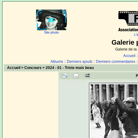
Site photo
L'
Galerie 
Galerie de l
Accueil
:
Albums
::
Derniers ajouts
::
Derniers commentaires
:
Accueil
>
Concours
>
2024 - 01 - Triste mais beau
P