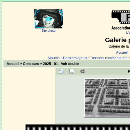
Site photo
L'
Galerie 
Galerie de l
Accueil
:
Albums
::
Derniers ajouts
::
Derniers commentaires
:
Accueil
>
Concours
>
2025 - 01 - Voir double
P