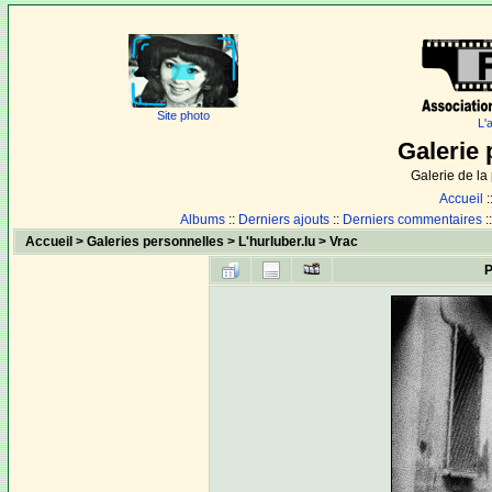
Site photo
L'
Galerie 
Galerie de l
Accueil
:
Albums
::
Derniers ajouts
::
Derniers commentaires
:
Accueil
>
Galeries personnelles
>
L'hurluber.lu
>
Vrac
P