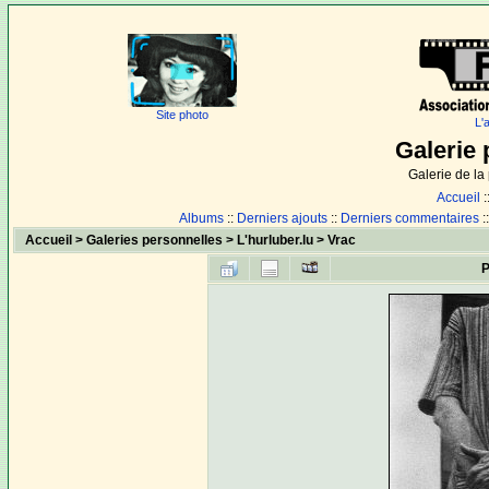
Site photo
L'
Galerie 
Galerie de l
Accueil
:
Albums
::
Derniers ajouts
::
Derniers commentaires
:
Accueil
>
Galeries personnelles
>
L'hurluber.lu
>
Vrac
P