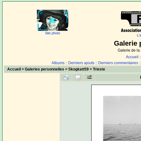
Site photo
L'
Galerie 
Galerie de l
Accueil
:
Albums
::
Derniers ajouts
::
Derniers commentaires
:
Accueil
>
Galeries personnelles
>
Skogkatt59
>
Trieste