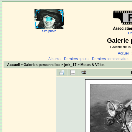
Site photo
L'
Galerie 
Galerie de l
Accueil
:
Albums
::
Derniers ajouts
::
Derniers commentaires
:
Accueil
>
Galeries personnelles
>
jmk_17
>
Motos & Vélos