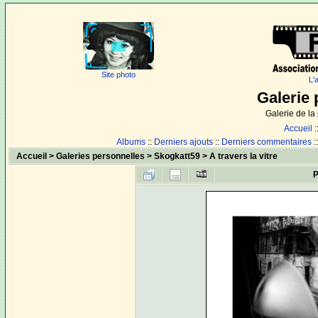
Site photo
L'
Galerie 
Galerie de l
Accueil
:
Albums
::
Derniers ajouts
::
Derniers commentaires
:
Accueil
>
Galeries personnelles
>
Skogkatt59
>
A travers la vitre
P