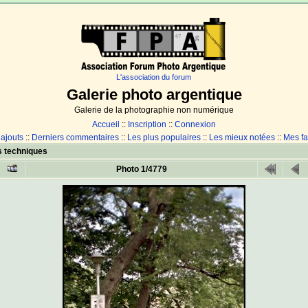
L'association du forum
Galerie photo argentique
Galerie de la photographie non numérique
Accueil
::
Inscription
::
Connexion
 ajouts
::
Derniers commentaires
::
Les plus populaires
::
Les mieux notées
::
Mes fa
 techniques
Photo 1/4779