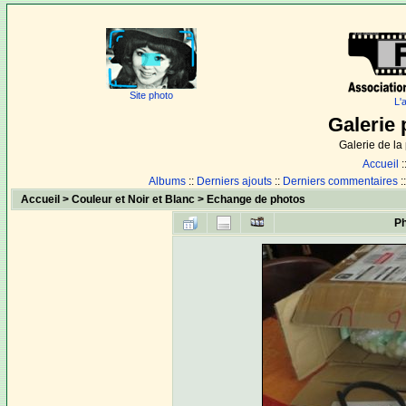
Site photo
L'
Galerie 
Galerie de l
Accueil
:
Albums
::
Derniers ajouts
::
Derniers commentaires
:
Accueil
>
Couleur et Noir et Blanc
>
Echange de photos
Ph