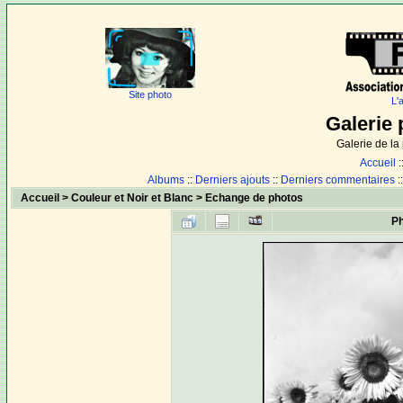
Site photo
L'
Galerie 
Galerie de l
Accueil
:
Albums
::
Derniers ajouts
::
Derniers commentaires
:
Accueil
>
Couleur et Noir et Blanc
>
Echange de photos
Ph