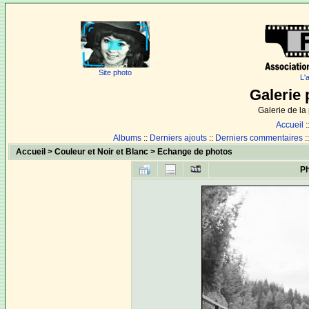
Site photo
L'
Galerie 
Galerie de l
Accueil
:
Albums
::
Derniers ajouts
::
Derniers commentaires
:
Accueil
>
Couleur et Noir et Blanc
>
Echange de photos
Ph