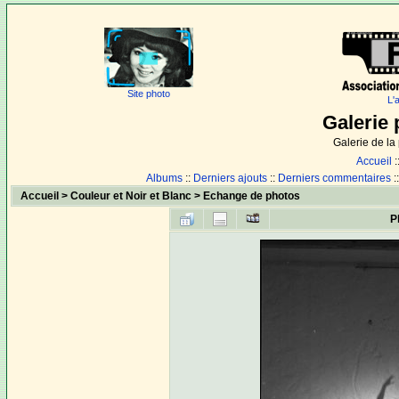
Site photo
L'
Galerie 
Galerie de l
Accueil
:
Albums
::
Derniers ajouts
::
Derniers commentaires
:
Accueil
>
Couleur et Noir et Blanc
>
Echange de photos
P