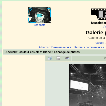
Site photo
L'
Galerie 
Galerie de l
Accueil
:
Albums
::
Derniers ajouts
::
Derniers commentaires
:
Accueil
>
Couleur et Noir et Blanc
>
Echange de photos
P