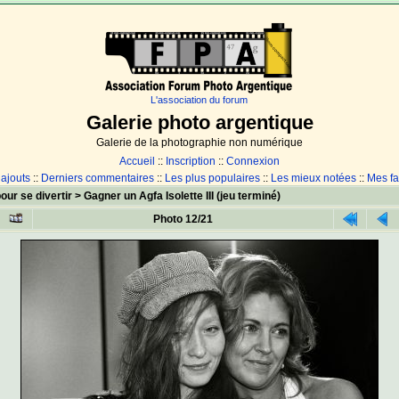
L'association du forum
Galerie photo argentique
Galerie de la photographie non numérique
Accueil
::
Inscription
::
Connexion
 ajouts
::
Derniers commentaires
::
Les plus populaires
::
Les mieux notées
::
Mes fa
our se divertir
>
Gagner un Agfa Isolette III (jeu terminé)
Photo 12/21