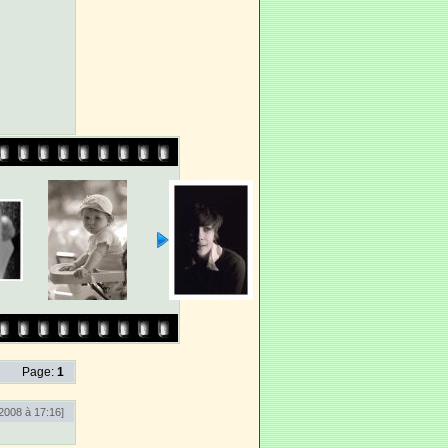
Page:
1
2008 à 17:16]