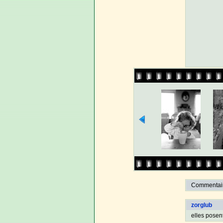
Commentaire
zorglub
elles posen