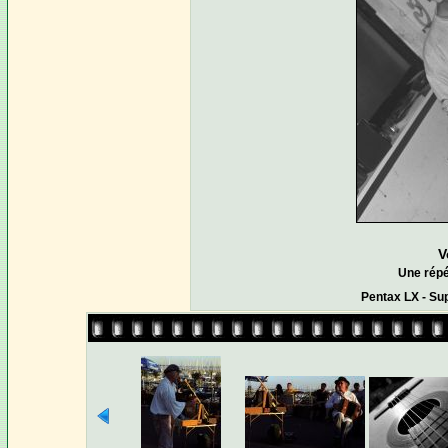
V
Une répé
Pentax LX - Su