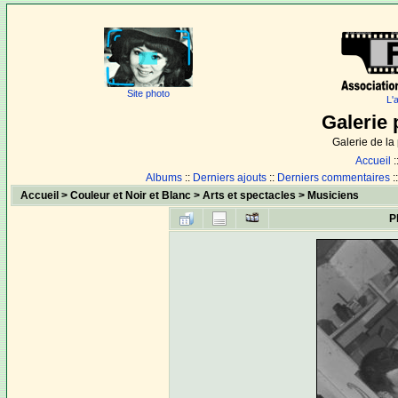
Site photo
L'
Galerie 
Galerie de l
Accueil
:
Albums
::
Derniers ajouts
::
Derniers commentaires
:
Accueil
>
Couleur et Noir et Blanc
>
Arts et spectacles
>
Musiciens
P