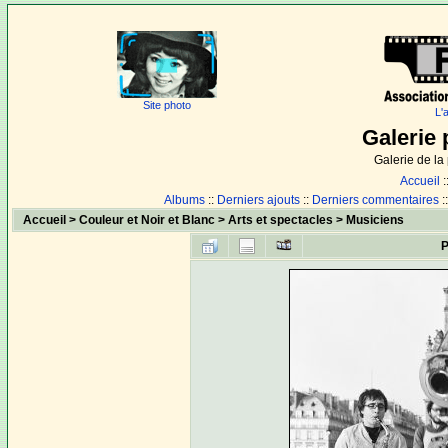
Site photo
L'
Galerie 
Galerie de l
Accueil
:
Albums
::
Derniers ajouts
::
Derniers commentaires
:
Accueil
>
Couleur et Noir et Blanc
>
Arts et spectacles
>
Musiciens
P