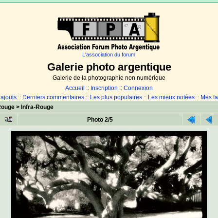
L'association du forum
Galerie photo argentique
Galerie de la photographie non numérique
Accueil
::
Inscription
::
Connexion
 ajouts
::
Derniers commentaires
::
Les plus populaires
::
Les mieux notées
::
Mes fa
Rouge
>
Infra-Rouge
Photo 2/5