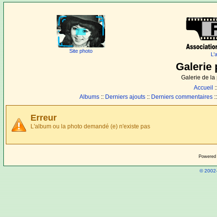
Site photo
L'
Galerie 
Galerie de l
Accueil
:
Albums
::
Derniers ajouts
::
Derniers commentaires
:
Erreur
L'album ou la photo demandé (e) n'existe pas
Powered
© 2002