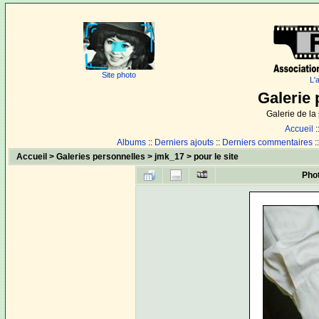
Site photo
L'
Galerie 
Galerie de l
Accueil
:
Albums
::
Derniers ajouts
::
Derniers commentaires
:
Accueil
>
Galeries personnelles
>
jmk_17
>
pour le site
Pho