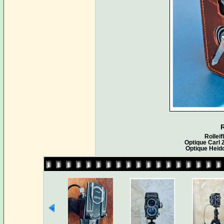
R
Rollei
Optique Carl 
Optique Heid