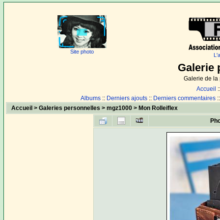
Site photo
L'
Galerie 
Galerie de l
Accueil
:
Albums
::
Derniers ajouts
::
Derniers commentaires
:
Accueil
>
Galeries personnelles
>
mgz1000
>
Mon Rolleiflex
Pho