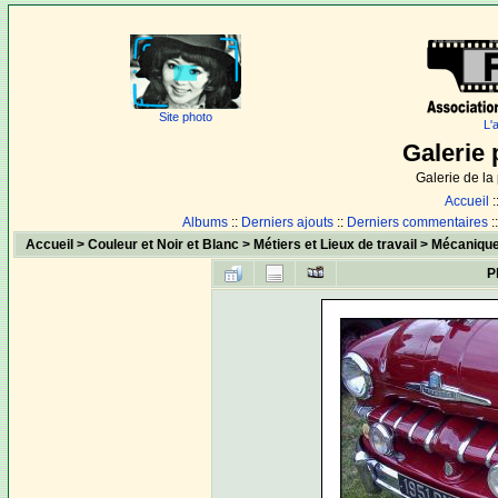
Site photo
L'
Galerie 
Galerie de l
Accueil
:
Albums
::
Derniers ajouts
::
Derniers commentaires
:
Accueil
>
Couleur et Noir et Blanc
>
Métiers et Lieux de travail
>
Mécaniqu
P