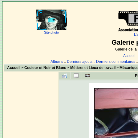
Site photo
L'
Galerie 
Galerie de l
Accueil
:
Albums
::
Derniers ajouts
::
Derniers commentaires
:
Accueil
>
Couleur et Noir et Blanc
>
Métiers et Lieux de travail
>
Mécaniqu
P