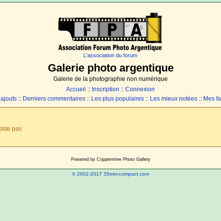
L'association du forum
Galerie photo argentique
Galerie de la photographie non numérique
Accueil
::
Inscription
::
Connexion
 ajouts
::
Derniers commentaires
::
Les plus populaires
::
Les mieux notées
::
Mes fa
iste pas
Powered by
Coppermine Photo Gallery
© 2002-2017 35mm-compact.com