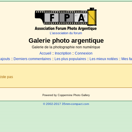
L'association du forum
Galerie photo argentique
Galerie de la photographie non numérique
Accueil
::
Inscription
::
Connexion
 ajouts
::
Derniers commentaires
::
Les plus populaires
::
Les mieux notées
::
Mes fa
iste pas
Powered by
Coppermine Photo Gallery
© 2002-2017 35mm-compact.com