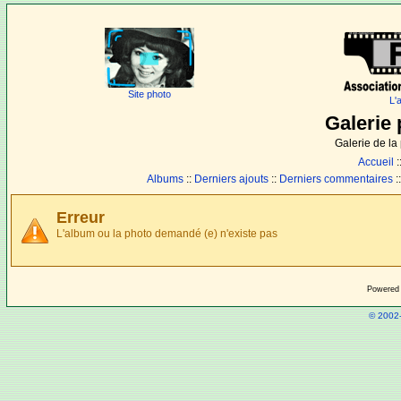
Site photo
L'
Galerie 
Galerie de l
Accueil
:
Albums
::
Derniers ajouts
::
Derniers commentaires
:
Erreur
L'album ou la photo demandé (e) n'existe pas
Powered
© 2002