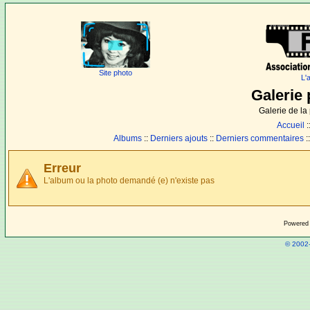
Site photo
L'
Galerie 
Galerie de l
Accueil
:
Albums
::
Derniers ajouts
::
Derniers commentaires
:
Erreur
L'album ou la photo demandé (e) n'existe pas
Powered
© 2002