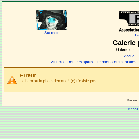
Site photo
L'
Galerie 
Galerie de l
Accueil
:
Albums
::
Derniers ajouts
::
Derniers commentaires
:
Erreur
L'album ou la photo demandé (e) n'existe pas
Powered
© 2002