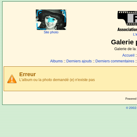
Site photo
L'
Galerie 
Galerie de l
Accueil
:
Albums
::
Derniers ajouts
::
Derniers commentaires
:
Erreur
L'album ou la photo demandé (e) n'existe pas
Powered
© 2002