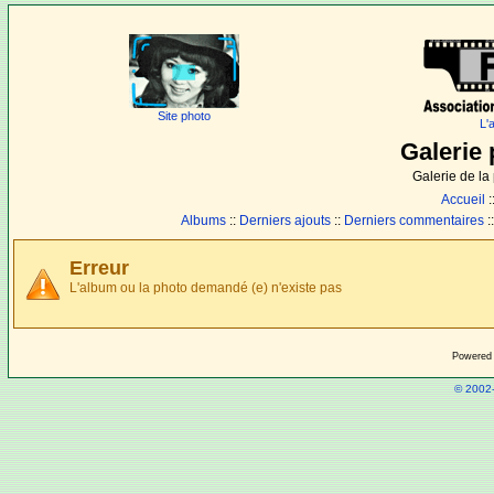
Site photo
L'
Galerie 
Galerie de l
Accueil
:
Albums
::
Derniers ajouts
::
Derniers commentaires
:
Erreur
L'album ou la photo demandé (e) n'existe pas
Powered
© 2002