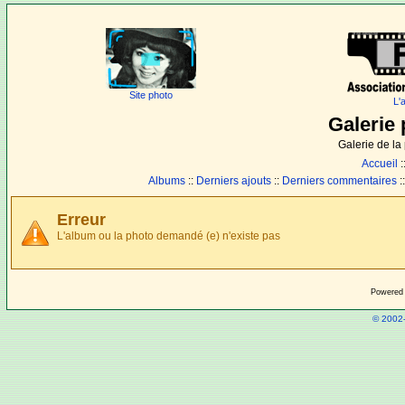
Site photo
L'
Galerie 
Galerie de l
Accueil
:
Albums
::
Derniers ajouts
::
Derniers commentaires
:
Erreur
L'album ou la photo demandé (e) n'existe pas
Powered
© 2002