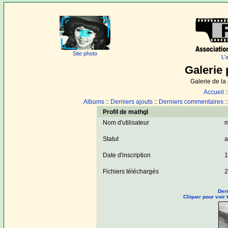
Site photo
L'
Galerie 
Galerie de l
Accueil
:
Albums
::
Derniers ajouts
::
Derniers commentaires
:
Profil de mathgl
Nom d'utilisateur
m
Statut
a
Date d'inscription
1
Fichiers téléchargés
2
Dern
Cliquer pour voir