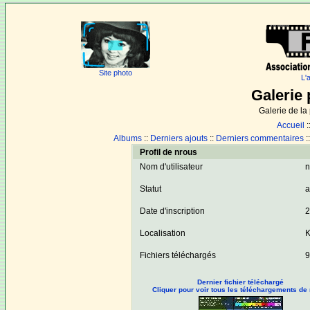
Site photo
L'
Galerie 
Galerie de l
Accueil
:
Albums
::
Derniers ajouts
::
Derniers commentaires
:
Profil de nrous
Nom d'utilisateur
n
Statut
a
Date d'inscription
2
Localisation
K
Fichiers téléchargés
9
Dernier fichier téléchargé
Cliquer pour voir tous les téléchargements de