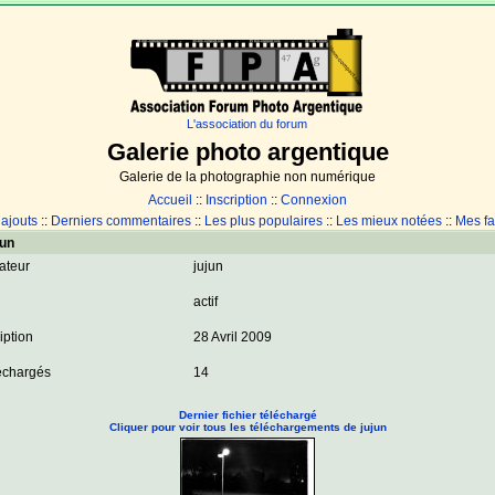
L'association du forum
Galerie photo argentique
Galerie de la photographie non numérique
Accueil
::
Inscription
::
Connexion
 ajouts
::
Derniers commentaires
::
Les plus populaires
::
Les mieux notées
::
Mes fa
jun
sateur
jujun
actif
iption
28 Avril 2009
léchargés
14
Dernier fichier téléchargé
Cliquer pour voir tous les téléchargements de jujun