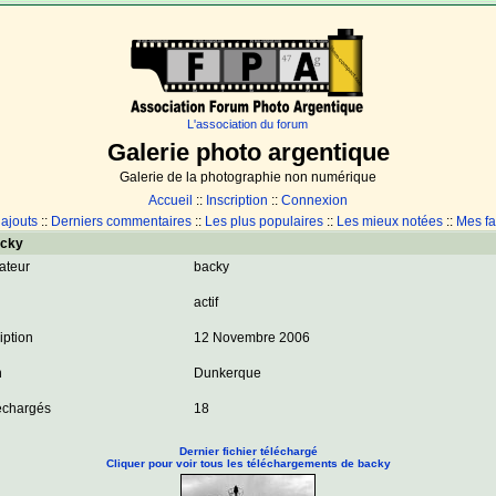
L'association du forum
Galerie photo argentique
Galerie de la photographie non numérique
Accueil
::
Inscription
::
Connexion
 ajouts
::
Derniers commentaires
::
Les plus populaires
::
Les mieux notées
::
Mes fa
acky
sateur
backy
actif
iption
12 Novembre 2006
n
Dunkerque
léchargés
18
Dernier fichier téléchargé
Cliquer pour voir tous les téléchargements de backy