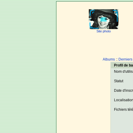
Site photo
Albums
::
Derniers
Profil de b
Nom d'utili
Statut
Date d'inscr
Localisatio
Fichiers té