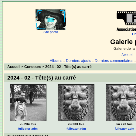
Site photo
L'
Galerie 
Galerie de l
Accueil
:
Albums
::
Derniers ajouts
::
Derniers commentaires
:
Accueil
>
Concours
>
2024 - 02 - Tête(s) au carré
2024 - 02 - Tête(s) au carré
vu 234 fois
vu 233 fois
vu 273 fois
fujicator-adm
fujicator-adm
fujicator-adm