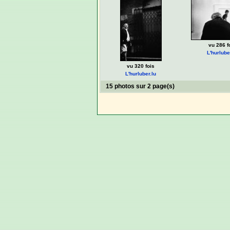
vu 286 f
L'hurlube
vu 320 fois
L'hurluber.lu
15 photos sur 2 page(s)