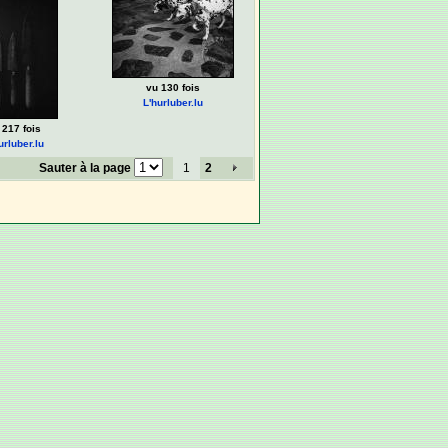
vu 130 fois
L'hurluber.lu
 217 fois
urluber.lu
Sauter à la page
1
2