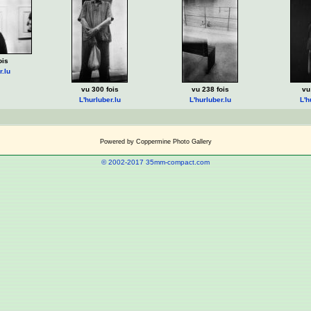
ois
r.lu
vu 300 fois
vu 238 fois
vu
L'hurluber.lu
L'hurluber.lu
L'h
Powered by
Coppermine Photo Gallery
© 2002-2017 35mm-compact.com