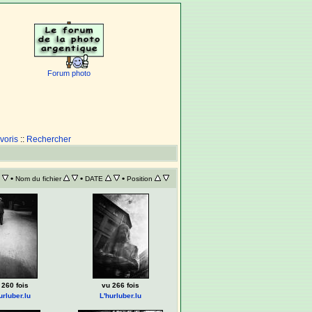
Forum photo
voris
::
Rechercher
•
•
•
Nom du fichier
DATE
Position
 260 fois
vu 266 fois
urluber.lu
L'hurluber.lu