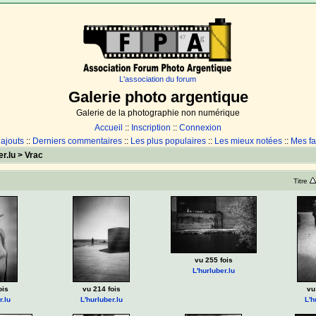
L'association du forum
Galerie photo argentique
Galerie de la photographie non numérique
Accueil
::
Inscription
::
Connexion
 ajouts
::
Derniers commentaires
::
Les plus populaires
::
Les mieux notées
::
Mes fa
r.lu
>
Vrac
Titre
vu 255 fois
L'hurluber.lu
ois
vu 214 fois
vu
r.lu
L'hurluber.lu
L'h