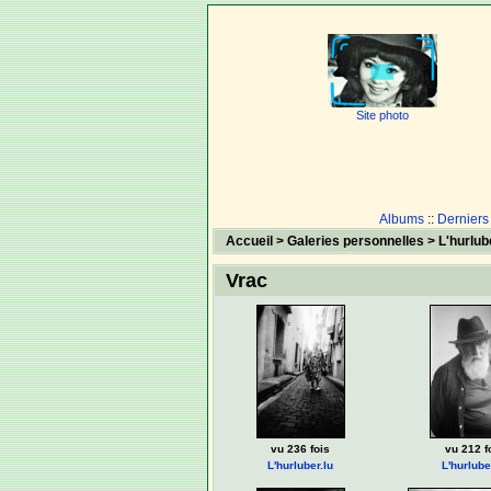
Site photo
Albums
::
Derniers
Accueil
>
Galeries personnelles
>
L'hurlube
Vrac
vu 236 fois
vu 212 f
L'hurluber.lu
L'hurlube