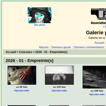
Site photo
L'
Galerie 
Galerie de l
Accueil
:
Albums
::
Derniers ajouts
::
Derniers commentaires
:
Accueil
>
Concours
>
2026 - 01 - Empreinte(s)
2026 - 01 - Empreinte(s)
vu 99 fois
vu 109 fois
fujicator-adm
fujicator-adm
vu 158 fois
fujicator-adm