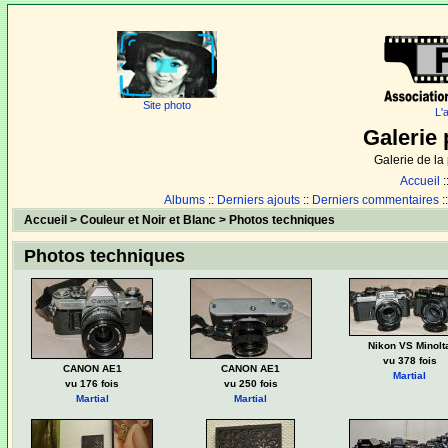
Site photo
L'
Galerie 
Galerie de l
Accueil
:
Albums
::
Derniers ajouts
::
Derniers commentaires
:
Accueil
>
Couleur et Noir et Blanc
>
Photos techniques
Photos techniques
Nikon VS Minolt
vu 378 fois
CANON AE1
CANON AE1
Martial
vu 176 fois
vu 250 fois
Martial
Martial