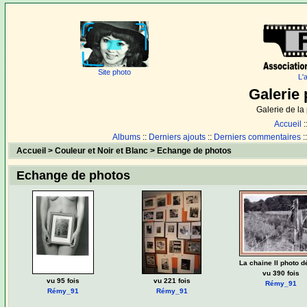
Site photo
L'
Galerie 
Galerie de l
Accueil
:
Albums
::
Derniers ajouts
::
Derniers commentaires
:
Accueil
>
Couleur et Noir et Blanc
>
Echange de photos
Echange de photos
La chaine II photo d
vu 390 fois
vu 95 fois
vu 221 fois
Rémy_91
Rémy_91
Rémy_91