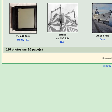
cirque
vu 188 fois
vu 245 fois
vu 495 fois
Oriu
Rémy_91
Oriu
116 photos sur 10 page(s)
Powered
© 2002