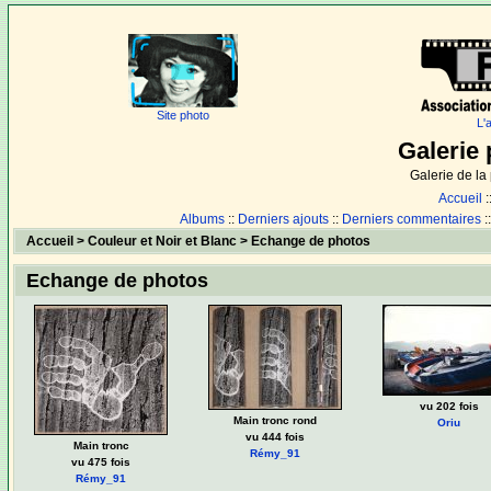
Site photo
L'
Galerie 
Galerie de l
Accueil
:
Albums
::
Derniers ajouts
::
Derniers commentaires
:
Accueil
>
Couleur et Noir et Blanc
>
Echange de photos
Echange de photos
vu 202 fois
Main tronc rond
Oriu
vu 444 fois
Main tronc
Rémy_91
vu 475 fois
Rémy_91