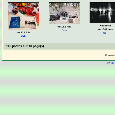
Nocturne
vu 182 fois
vu 1508 fois
Oriu
vu 329 fois
Gio
Oriu
116 photos sur 10 page(s)
Powered
© 2002