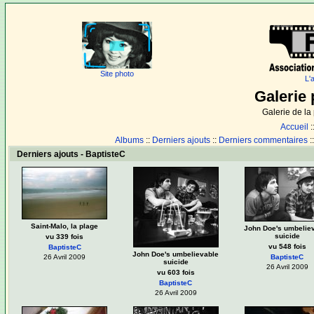
Site photo
L'
Galerie 
Galerie de l
Accueil
:
Albums
::
Derniers ajouts
::
Derniers commentaires
:
Derniers ajouts - BaptisteC
Saint-Malo, la plage
John Doe's umbelie
suicide
vu 339 fois
vu 548 fois
BaptisteC
John Doe's umbelievable
26 Avril 2009
BaptisteC
suicide
26 Avril 2009
vu 603 fois
BaptisteC
26 Avril 2009