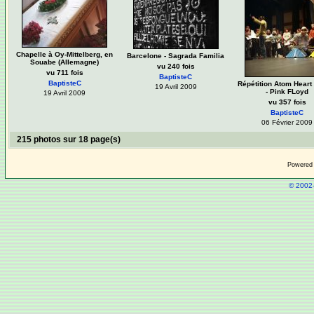
Chapelle à Oy-Mittelberg, en
Barcelone - Sagrada Familia
Souabe (Allemagne)
vu 240 fois
vu 711 fois
BaptisteC
BaptisteC
Répétition Atom Heart
19 Avril 2009
- Pink FLoyd
19 Avril 2009
vu 357 fois
BaptisteC
06 Février 2009
215 photos sur 18 page(s)
Powered
© 2002