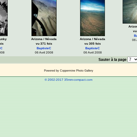
Arizo
vu
B
Punky
Arizona / Névada
Arizona / Névada
06 
ois
vu 371 fois
vu 305 fois
eC
BaptisteC
BaptisteC
2008
06 Avril 2008
06 Avril 2008
Sauter à la page
Powered by
Coppermine Photo Gallery
© 2002-2017 35mm-compact.com