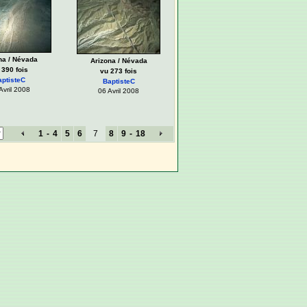
na / Névada
Arizona / Névada
 390 fois
vu 273 fois
aptisteC
BaptisteC
Avril 2008
06 Avril 2008
1
-
4
5
6
7
8
9
-
18