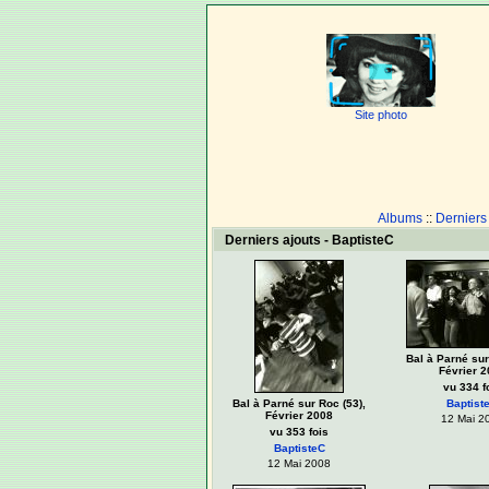
Site photo
Albums
::
Derniers
Derniers ajouts - BaptisteC
Bal à Parné sur
Février 2
vu 334 f
Bal à Parné sur Roc (53),
Baptist
Février 2008
12 Mai 2
vu 353 fois
BaptisteC
12 Mai 2008