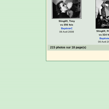
Sling69, Timy
vu 356 fois
BaptisteC
Sling69, 
06 Avril 2008
vu 324 f
Baptist
06 Avril 
215 photos sur 18 page(s)