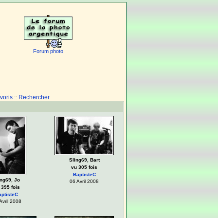
Forum photo
voris
::
Rechercher
Sling69, Bart
vu 305 fois
BaptisteC
ing69, Jo
06 Avril 2008
 395 fois
aptisteC
Avril 2008