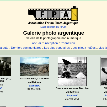
L'association du forum
Galerie photo argentique
Galerie de la photographie non numérique
Accueil
::
Inscription
::
Connexion
 ajouts
::
Derniers commentaires
::
Les plus populaires
::
Les mieux notées
::
Mes fa
 Roc (53),
Alabama Hills, Californie
008
vu 324 fois
ois
BaptisteC
eC
Structures sonores Baschet
Sl
01 Mai 2008
008
vu 373 fois
vu
BaptisteC
B
20 Avril 2008
06 