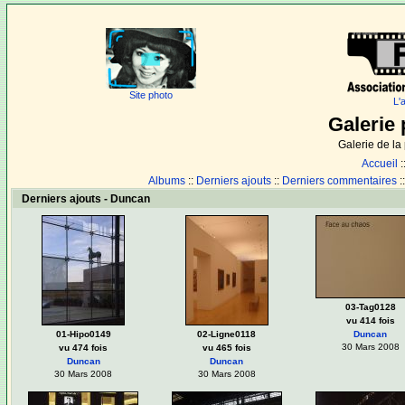
Site photo
L'
Galerie 
Galerie de l
Accueil
:
Albums
::
Derniers ajouts
::
Derniers commentaires
:
Derniers ajouts - Duncan
03-Tag0128
vu 414 fois
01-Hipo0149
02-Ligne0118
Duncan
30 Mars 2008
vu 474 fois
vu 465 fois
Duncan
Duncan
30 Mars 2008
30 Mars 2008