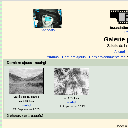
Site photo
L'
Galerie 
Galerie de l
Accueil
:
Albums
::
Derniers ajouts
::
Derniers commentaires
:
Derniers ajouts - mathgl
Vallée de la clarée
vu 295 fois
vu 286 fois
mathgl
mathgl
18 Septembre 2022
21 Septembre 2025
2 photos sur 1 page(s)
Powered