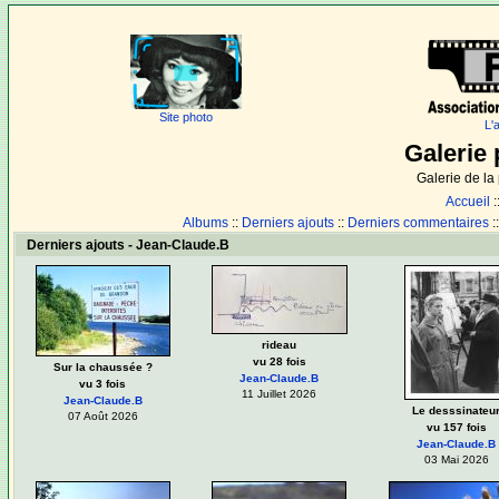
Site photo
L'
Galerie 
Galerie de l
Accueil
:
Albums
::
Derniers ajouts
::
Derniers commentaires
:
Derniers ajouts - Jean-Claude.B
rideau
vu 28 fois
Sur la chaussée ?
Jean-Claude.B
vu 3 fois
11 Juillet 2026
Jean-Claude.B
Le desssinateu
07 Août 2026
vu 157 fois
Jean-Claude.B
03 Mai 2026