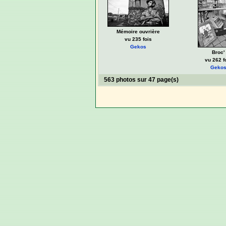
Mémoire ouvrière
vu 235 fois
Gekos
Broc'
vu 262 f
Geko
563 photos sur 47 page(s)