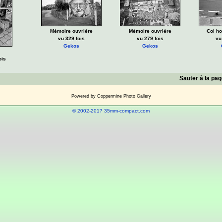
Mémoire ouvrière
Mémoire ouvrière
Col ho
vu 329 fois
vu 279 fois
vu
Gekos
Gekos
ois
s
Sauter à la pa
Powered by
Coppermine Photo Gallery
© 2002-2017 35mm-compact.com