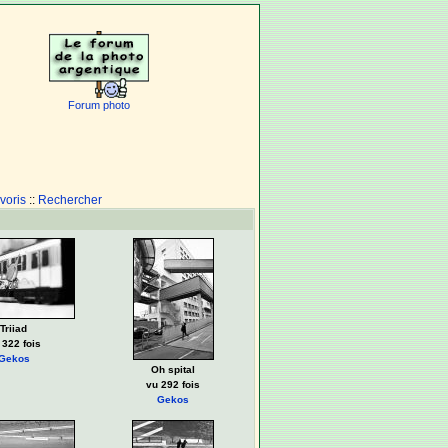
Forum photo
voris
::
Rechercher
Triiad
 322 fois
Gekos
Oh spital
vu 292 fois
Gekos