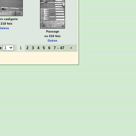
rs catégorie
 218 fois
Gekos
Passage
vu 316 fois
Gekos
ge
1
2
3
4
5
6
7
-
47