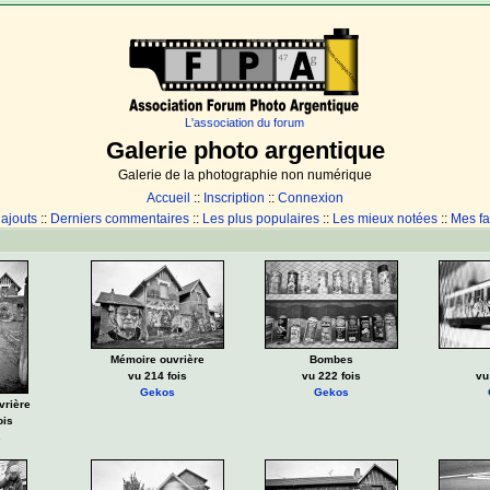
L'association du forum
Galerie photo argentique
Galerie de la photographie non numérique
Accueil
::
Inscription
::
Connexion
 ajouts
::
Derniers commentaires
::
Les plus populaires
::
Les mieux notées
::
Mes fa
Mémoire ouvrière
Bombes
vu 214 fois
vu 222 fois
vu
Gekos
Gekos
vrière
ois
s