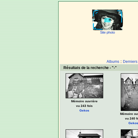
Site photo
Albums
::
Derniers
Résultats de la recherche - "-"
Mémoire ouvrière
vu 243 fois
Gekos
Mémoire ou
vu 240 f
Geko