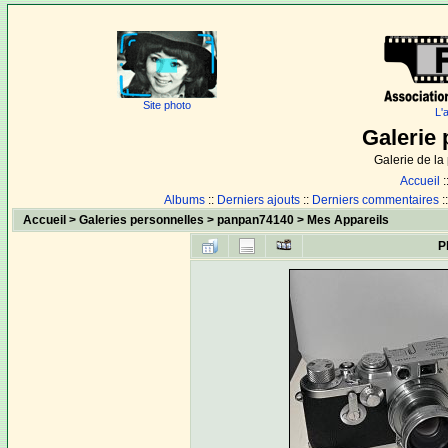
Site photo
L'
Galerie 
Galerie de l
Accueil
:
Albums
::
Derniers ajouts
::
Derniers commentaires
:
Accueil
>
Galeries personnelles
>
panpan74140
>
Mes Appareils
P