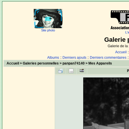
Site photo
L'
Galerie 
Galerie de l
Accueil
:
Albums
::
Derniers ajouts
::
Derniers commentaires
:
Accueil
>
Galeries personnelles
>
panpan74140
>
Mes Appareils
P