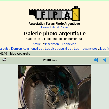
L'association du forum
Galerie photo argentique
Galerie de la photographie non numérique
Accueil
::
Inscription
::
Connexion
 ajouts
::
Derniers commentaires
::
Les plus populaires
::
Les mieux notées
::
Mes fa
74140
>
Mes Appareils
Photo 2/20